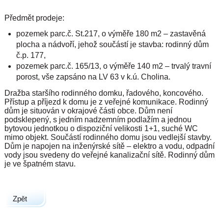
Předmět prodeje:
pozemek parc.č. St.217, o výměře 180 m2 – zastavěná
plocha a nádvoří, jehož součástí je stavba: rodinný dům
č.p. 177,
pozemek parc.č. 165/13, o výměře 140 m2 – trvalý travní
porost, vše zapsáno na LV 63 v k.ú. Cholina.
Dražba staršího rodinného domku, řadového, koncového.
Přístup a příjezd k domu je z veřejné komunikace. Rodinný
dům je situován v okrajové části obce. Dům není
podsklepený, s jedním nadzemním podlažím a jednou
bytovou jednotkou o dispoziční velikosti 1+1, suché WC
mimo objekt. Součástí rodinného domu jsou vedlejší stavby.
Dům je napojen na inženýrské sítě – elektro a vodu, odpadní
vody jsou svedeny do veřejné kanalizační sítě. Rodinný dům
je ve špatném stavu.
Zpět